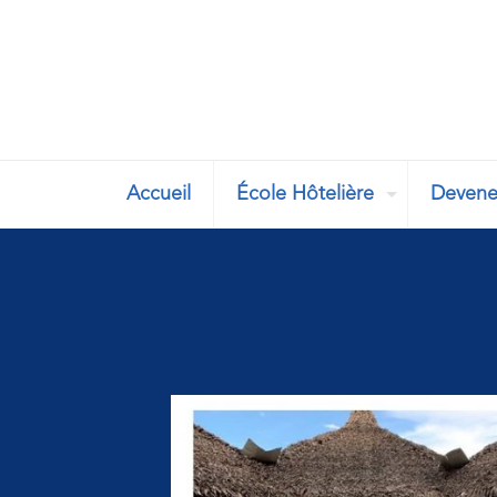
Accueil
École Hôtelière
Devene