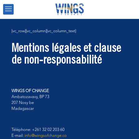
[vc_row][vc_column][vc_column_text]
Mentions légales et clause
de non-responsabilité
WINGS OF CHANGE
Ambatozavavy, BP 73
207 Nosy be
Madagascar
Téléphone:
+261 32 02 203 60
E-mail:
info@wingsofchange.co