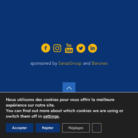
sponsored by
SanazGroup
and
Barunes
Nous utilisons des cookies pour vous offrir la meilleure
2021 Wings of Change. Tous les droits sont réservés.
expérience sur notre site.
You can find out more about which cookies we are using or
Accueil
Contact
Confidentialité
Mentions légales
switch them off in
settings
.
English
Fermer la bannière d
Accepter
Rejeter
Réglages